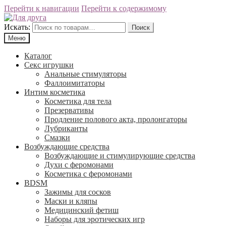
Перейти к навигации
Перейти к содержимому
Искать:
Поиск
Меню
Каталог
Секс игрушки
Анальные стимуляторы
Фаллоимитаторы
Интим косметика
Косметика для тела
Презервативы
Продление полового акта, пролонгаторы
Лубриканты
Смазки
Возбуждающие средства
Возбуждающие и стимулирующие средства
Духи с феромонами
Косметика с феромонами
BDSM
Зажимы для сосков
Маски и кляпы
Медицинский фетиш
Наборы для эротических игр