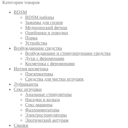
Категории товаров
BDSM
BDSM наборы
Зажимы для сосков
Медицинский фетиш
Ошейники и поводки
Порка
Устройства
Возбуждающие средства
Возбуждающие и стимулирующие средства
Духи с феромонами
Косметика с феромонами
Интим косметика
Презервативы
Средства для чистки игрушек
Лубриканты
Секс игрушки
Анальные стимуляторы
Насадки и кольца
Секс-машины
Фаллоимитаторы
Электростимуляторы
Эротический антураж
Смазки