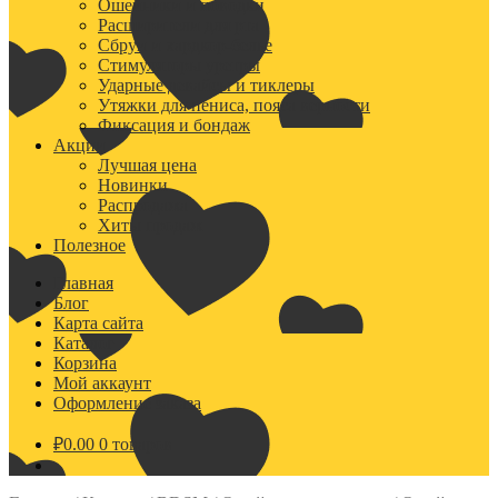
Ошейники и поводки
Расширители для рта
Сбруи и хардкор-белье
Стимуляторы уретры
Ударные девайсы и тиклеры
Утяжки для пениса, пояса верности
Фиксация и бондаж
Акции
Лучшая цена
Новинки
Распродажа
Хиты продаж
Полезное
Главная
Блог
Карта сайта
Каталог
Корзина
Мой аккаунт
Оформление заказа
₽
0.00
0 товаров