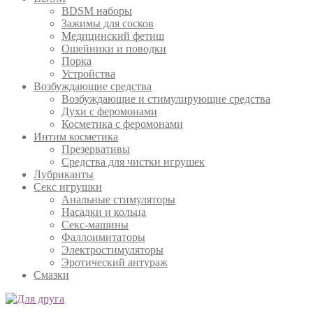
BDSM наборы
Зажимы для сосков
Медицинский фетиш
Ошейники и поводки
Порка
Устройства
Возбуждающие средства
Возбуждающие и стимулирующие средства
Духи с феромонами
Косметика с феромонами
Интим косметика
Презервативы
Средства для чистки игрушек
Лубриканты
Секс игрушки
Анальные стимуляторы
Насадки и кольца
Секс-машины
Фаллоимитаторы
Электростимуляторы
Эротический антураж
Смазки