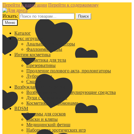
Перейти к навигации
Перейти к содержимому
Искать:
Поиск
Меню
Каталог
Секс игрушки
Анальные стимуляторы
Фаллоимитаторы
Интим косметика
Косметика для тела
Презервативы
Продление полового акта, пролонгаторы
Лубриканты
Смазки
Возбуждающие средства
Возбуждающие и стимулирующие средства
Духи с феромонами
Косметика с феромонами
BDSM
Зажимы для сосков
Маски и кляпы
Медицинский фетиш
Наборы для эротических игр